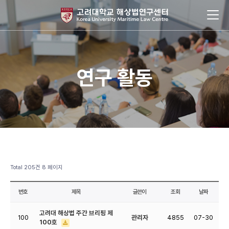
연구 활동
Total 205건
8 페이지
번호
제목
글쓴이
조회
날짜
고려대 해상법 주간 브리핑 제
100
관리자
4855
07-30
100호