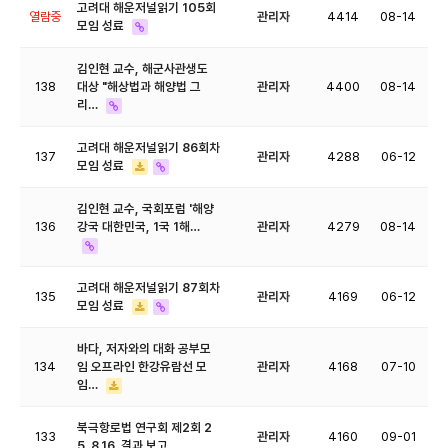
고려대 해운저널읽기 105회
열람중
관리자
4414
08-14
모임 성료
김인현 교수, 해군사관생도
138
대상 "해상법과 해양법 그
관리자
4400
08-14
리…
고려대 해운저널읽기 86회차
137
관리자
4288
06-12
모임 성료
김인현 교수, 국회포럼 '해양
136
강국 대한민국, 1국 1해…
관리자
4279
08-14
고려대 해운저널읽기 87회차
135
관리자
4169
06-12
모임 성료
바다, 저자와의 대화 공부모
134
임 오프라인 한강유람선 모
관리자
4168
07-10
임…
북극항로법 연구회 제2회 2
133
관리자
4160
09-01
5. 8.16. 결과 보고