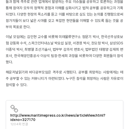
들과 함께 격주로 관련 업계에서 발생하는 주요 이슈들을 공유하고 토론하는 과정을
통해 참여자 모두의 정책적 경험과 이해를 심화시키고 법적 공부를 공유하고자 기획
되었다. 다양한 현장의 목소리를 듣고 이를 바탕으로 심도 있는 논의를 진행함으로써
참가자들이 보다 넓은 시야를 갖고 복잡한 현안들을 이해할 수 있도록 돕는 것을 공
부의 목표로 한다.
이날 모임에는 김인현 교수를 비롯해 미래물류연구소 정문기 박사, 한국선주상호보
험 강동화 수석, 스파크인터내쇼날 박요섭 실장, 서경원 박사, 권오정 박사, 삼성SDS
이종덕 박사, 최병열 조선기술사, 법무부 김의석 변호사, 법무법인 태평양 김재희 변
호사, 한국해양진흥공사 이상석 팀장·한세희 과장을 비롯하여 다양한 회원들이 참석
했다.
해운저널읽기와 바다공부모임은 격주로 시행된다. 공부를 희망하는 사람에게는 매
주 공부할 수 있는 커뮤니티가 마련되었다. 누구든 참석을 희망하는 사람은 자유로이
참석할 수 있다.
http://www.maritimepress.co.kr/news/articleView.html?
idxno=327170
1204회 연결