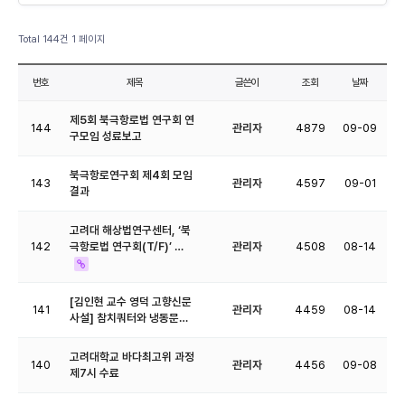
Total 144건
1 페이지
번호
제목
글쓴이
조회
날짜
제5회 북극항로법 연구회 연
144
관리자
4879
09-09
구모임 성료보고
북극항로연구회 제4회 모임
143
관리자
4597
09-01
결과
고려대 해상법연구센터, ‘북
142
극항로법 연구회(T/F)’ …
관리자
4508
08-14
[​김인현 교수 영덕 고향신문
141
관리자
4459
08-14
사설] 참치쿼터와 냉동문…
고려대학교 바다최고위 과정
140
관리자
4456
09-08
제7시 수료