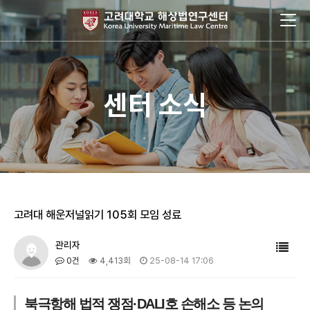
센터 소식
고려대 해운저널읽기 105회 모임 성료
관리자
0건
4,413회
25-08-14 17:06
북극항해 법적 쟁점·DALI호 손해소 등 논의