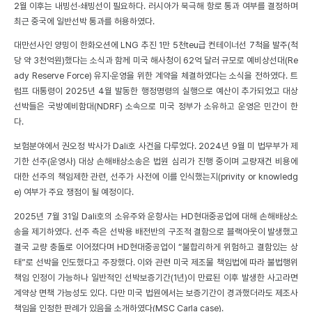
2월 이후는 내빙선·쇄빙선이 필요하다. 러시아가 북극해 항로 통과 여부를 결정하며
최근 중국에 일반선박 통과를 허용하였다.
대만선사인 양밍이 한화오션에 LNG 추진 1만 5천teu급 컨테이너선 7척을 발주(척
당 약 3천억원)했다는 소식과 함께 미국 해사청이 62억 달러 규모로 예비상선대(Re
ady Reserve Force) 유지·운영을 위한 계약을 체결하였다는 소식을 전하였다. 트
럼프 대통령이 2025년 4월 발동한 행정명령의 실행으로 예산이 추가되었고 대상
선박들은 국방예비함대(NDRF) 소속으로 미국 정부가 소유하고 운영은 민간이 한
다.
보험분야에서 권오정 박사가 Dali호 사건을 다루었다. 2024년 9월 미 법무부가 제
기한 선주(운영사) 대상 손해배상소송은 법원 심리가 진행 중이며 교량재건 비용에
대한 선주의 책임제한 관련, 선주가 사전에 이를 인식했는지(privity or knowledg
e) 여부가 주요 쟁점이 될 예정이다.
2025년 7월 31일 Dali호의 소유주와 운항사는 HD현대중공업에 대해 손해배상소
송을 제기하였다. 선주 측은 선박용 배전반의 구조적 결함으로 블랙아웃이 발생했고
결국 교량 충돌로 이어졌다며 HD현대중공업이 “불합리하게 위험하고 결함있는 상
태”로 선박을 인도했다고 주장했다. 이와 관련 미국 제조물 책임법에 따라 불법행위
책임 인정이 가능하나 일반적인 선박보증기간(1년)이 만료된 이후 발생한 사고라면
계약상 면책 가능성도 있다. 다만 미국 법원에서는 보증기간이 경과했더라도 제조사
책임을 인정한 판례가 있음을 소개하였다(MSC Carla case).