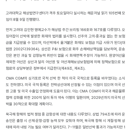
고려대학교 해상법연구센터가 격주 토요일마다 실시하는 해운저널 읽기 105번째 모
임이 8월 9일 진행됐다.
먼저 고려대 김인현 명예교수가 해상법 주간 브리핑 166호와 167호를 다루었다. 오
징어잡이 선박에 발생한 화재의 법리를 설시했다. 선주의 고의·중과실 없는 한 보험
금을 지급받을 수 있으며, 타선박에서 옮겨붙은 화재도 보험금 지급 사유가 된다(대
법원 2002다39364). 상선은 P&I 보험으로 화주 손해배상책임을 담보하며, 운송
인은 본인 과실 및 감항능력 위반이 없을 시 화재면책 주장이 가능하다. 원양어선을
제외한 어선은 상선과 달리 어선원 및 어선재해보상보험법에 의해 정책보험으로 보
험료의 상당부분은 정부에서 지급한다(제49조, 제4조).
CMA CGM의 싱가포르 국적 선박 한 척이 미국 국적으로 등록을 바꾸었다는 소식
도 전하였다. 미국 국적 등록은 전략상선대에 선정될 수 있는 이점이 있으며 미국 선
원 고용 및 미국 수출입 안정화에 도움이 된다. 이는 CMA CGM이 미국과 해운물류
협력 강화를 위한 200억 달러 투자 약속 이행의 일환이며, 2029년까지 미국적 선
박을 30척으로 확대할 계획이다.
북극해 항해의 법적 쟁점 중 감항성에 대한 내용도 다루었다. 상법 794조에 따라 운
송인은 출항 시 선체·운항·감항 능력 모두 갖춰야 하며, 북극해 항해 시 계절·빙해 상
태에 따라 내빙 기능 필요 여부가 달라진다. 7~11월은 일반선박 통과가 가능하지만 1