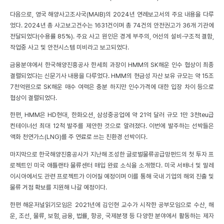
다음으로, 영국 해양사고조사국(MAIB)의 2024년 연례보고서의 주요 내용을 다루
었다. 2024년 총 사고보고건수는 1631건이며 총 74건의 안전권고가 36개 기관에
전달되었다(수용률 85%). 주요 사고 원인은 경계 부주의, 어선의 설비·구조적 결함,
작업중 사고 및 안전시스템 미비라고 보고되었다.
금융분야에서 한국해양진흥공사 한세희 과장이 HMM의 SK해운 인수 협상이 최종
결렬되었다는 신문기사 내용을 다루었다. HMM의 현금성 자산 보유 규모는 약 15조
7천억원으로 SK해운 매수 여력은 충분 하지만 인수가격에 대한 입장 차이 등으로
협상이 결렬되었다.
한편, HMM은 HD현대, 한화오션, 삼성중공업에 약 21억 달러 규모 1만 3천teu급
컨테이너선 최대 12척 발주를 제안한 것으로 알려졌다. 이번에 발주하는 선박들은
액화 천연가스(LNG)를 주 연료로 쓰는 친환경 선박이다.
마지막으로 한국해양진흥공사가 지난해 조성한 글로벌물류공급망펀드의 첫 투자 프
로젝트인 미국 애틀랜타 물류센터 매입 완료 소식을 소개했다. 미국 서배너 및 말레
이시아에서도 관련 프로젝트가 이어질 예정이며 이를 통해 국내 기업의 해외 진출 및
물류 거점 확보를 지원해 나갈 예정이다.
한편 해운저널읽기모임은 2021년에 김인현 교수가 시작한 공부모임으로 수산, 해
운, 조선, 물류, 보험, 금융, 법률, 항공, 국제분쟁 등 다양한 분야에서 활동하는 제자