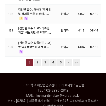
김인현 교수, 해양대 ‘국가 안
132
보·경제를 위한 미래해기…
관리자
4157
07-10
[김인현 교수 이코노미조선
131
관리자
4119
08-14
기고] 어느 뱃길을 택할지,…
[김인현 교수 법률신문 기고]
130
'운임공동행위에 대한 해…
관리자
4104
07-16
2
3
4
5
1
고려대학교 해상법연구센터 ㅣ 대표자명 : 김인현
TEL : 02-3290-2912
MAIL : ku-maritimelaw@korea.ac.kr
주소 : [02841] 서울특별시 성북구 안암로 145 고려대학교 서울캠퍼스