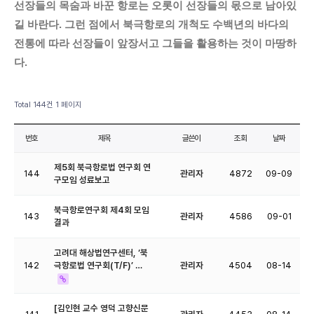
선장들의 목숨과 바꾼 항로는 오롯이 선장들의 몫으로 남아있
길 바란다. 그런 점에서 북극항로의 개척도 수백년의 바다의
전통에 따라 선장들이 앞장서고 그들을 활용하는 것이 마땅하
다.
Total 144건
1 페이지
번호
제목
글쓴이
조회
날짜
제5회 북극항로법 연구회 연
144
관리자
4872
09-09
구모임 성료보고
북극항로연구회 제4회 모임
143
관리자
4586
09-01
결과
고려대 해상법연구센터, ‘북
142
극항로법 연구회(T/F)’ …
관리자
4504
08-14
[​김인현 교수 영덕 고향신문