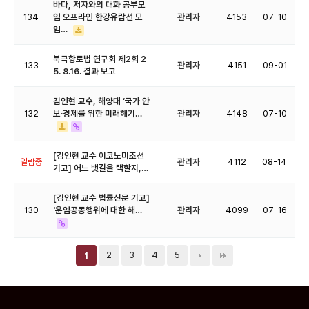
바다, 저자와의 대화 공부모
134
임 오프라인 한강유람선 모
관리자
4153
07-10
임…
북극항로법 연구회 제2회 2
133
관리자
4151
09-01
5. 8.16. 결과 보고
김인현 교수, 해양대 ‘국가 안
132
보·경제를 위한 미래해기…
관리자
4148
07-10
[김인현 교수 이코노미조선
열람중
관리자
4112
08-14
기고] 어느 뱃길을 택할지,…
[김인현 교수 법률신문 기고]
130
'운임공동행위에 대한 해…
관리자
4099
07-16
2
3
4
5
1