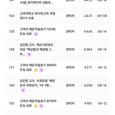
141
관리자
4453
08-14
사설] 참치쿼터와 냉동문…
고려대학교 바다최고위 과정
140
관리자
4431
09-08
제7시 수료
고려대 해운저널읽기 105회
139
관리자
4406
08-14
모임 성료
김인현 교수, 해군사관생도
138
대상 "해상법과 해양법 그
관리자
4384
08-14
리…
고려대 해운저널읽기 86회차
137
관리자
4271
06-12
모임 성료
김인현 교수, 국회포럼 '해양
136
강국 대한민국, 1국 1해…
관리자
4259
08-14
고려대 해운저널읽기 87회차
135
관리자
4160
06-12
모임 성료