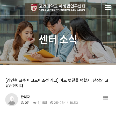
센터 소식
[김인현 교수 이코노미조선 기고] 어느 뱃길을 택할지, 선장의 고
유권한이다
관리자
0건
4,111회
25-08-14 16:53