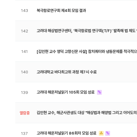
143
북극항로연구회 제4회 모임 결과
고려대 해상법연구센터, ‘북극항로법 연구회(T/F)’ 발족해 법 제도
142
141
[​김인현 교수 영덕 고향신문 사설] 참치쿼터와 냉동문제를 적극적
140
고려대학교 바다최고위 과정 제7시 수료
고려대 해운저널읽기 105회 모임 성료
139
김인현 교수, 해군사관생도 대상 "해상법과 해양법 그리고 이어도의
열람중
고려대 해운저널읽기 86회차 모임 성료
137