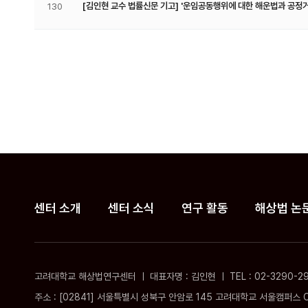
[김인현 교수 법률신문 기고] '운임공동행위에 대한 해운법과 공정
130
맨끝
센터 소개
센터 소식
연구 활동
해상법 논
고려대학교 해상법연구센터 ㅣ 대표자명 : 김인현 ㅣ TEL : 02-3290-2912 ㅣ
주소 : [02841] 서울특별시 성북구 안암로 145 고려대학교 서울캠퍼스 