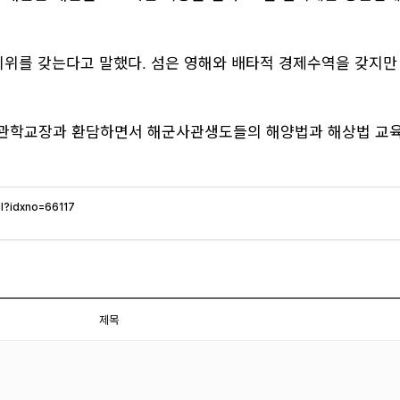
 지위를 갖는다고 말했다. 섬은 영해와 배타적 경제수역을 갖지
관학교장과 환담하면서 해군사관생도들의 해양법과 해상법 교육
l?idxno=66117
제목