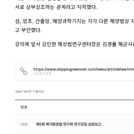
서로 상부상조하는 관계라고 지적했다.
섬, 암초, 간출암, 해양과학기지는 각각 다른 해양법상
고 부언했다.
강의에 앞서 김인현 해상법연구센터장은 김경률 해군사
https://www.shippingnewsnet.com/news/articleView.htm
1298회 연결
Total 144건
1 페이지
번호
144
제5회 북극항로법 연구회 연구모임 성료보고