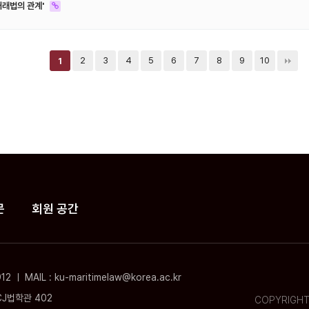
거래법의 관계'
2
3
4
5
6
7
8
9
10
1
문
회원 공간
 MAIL : ku-maritimelaw@korea.ac.kr
CJ법학관 402
COPYRIGHT