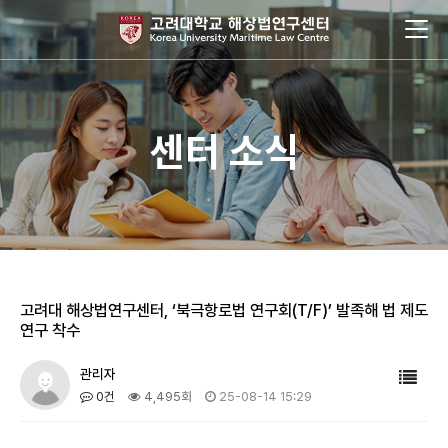
센터 소식
고려대 해상법연구센터, ‘북극항로법 연구회(T/F)’ 발족해 법 제도
연구 착수
관리자
0건
4,495회
25-08-14 15:29