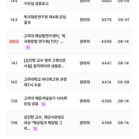
144
관리자
4860
09-09
구모임 성료보고
북극항로연구회 제4회 모임
143
관리자
4576
09-01
결과
고려대 해상법연구센터, ‘북
열람중
극항로법 연구회(T/F)’ …
관리자
4496
08-14
[​김인현 교수 영덕 고향신문
141
관리자
4441
08-14
사설] 참치쿼터와 냉동문…
고려대학교 바다최고위 과정
140
관리자
4414
09-08
제7시 수료
고려대 해운저널읽기 105회
139
관리자
4396
08-14
모임 성료
김인현 교수, 해군사관생도
138
대상 "해상법과 해양법 그
관리자
4368
08-14
리…