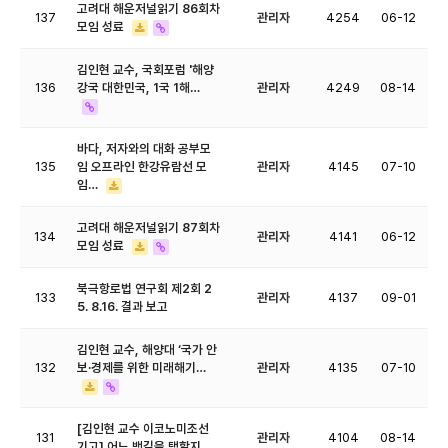
고려대 해운저널읽기 86회차
137
관리자
4254
06-12
모임 성료
김인현 교수, 국회포럼 '해양
136
강국 대한민국, 1국 1해…
관리자
4249
08-14
바다, 저자와의 대화 공부모
135
임 오프라인 한강유람선 모
관리자
4145
07-10
임…
고려대 해운저널읽기 87회차
134
관리자
4141
06-12
모임 성료
북극항로법 연구회 제2회 2
133
관리자
4137
09-01
5. 8.16. 결과 보고
김인현 교수, 해양대 ‘국가 안
132
보·경제를 위한 미래해기…
관리자
4135
07-10
[김인현 교수 이코노미조선
131
관리자
4104
08-14
기고] 어느 뱃길을 택할지,…