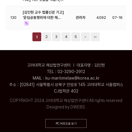
[김인현 교수 법률신문 기고]
130
'운임공동행위에 대한 해…
관리자
4092
07-16
2
3
4
5
1
고려대학교 해상법연구센터 ㅣ 대표자명 : 김인현
TEL : 02-3290-2912
MAIL : ku-maritimelaw@korea.ac.kr
주소 : [02841] 서울특별시 성북구 안암로 145 고려대학교 서울캠퍼스
CJ법학관 402
COPYRIGHT 2024.고려대학교 해상법연구센터 All rights reserved
Designed by DWEBS.
PC 버전으로 보기