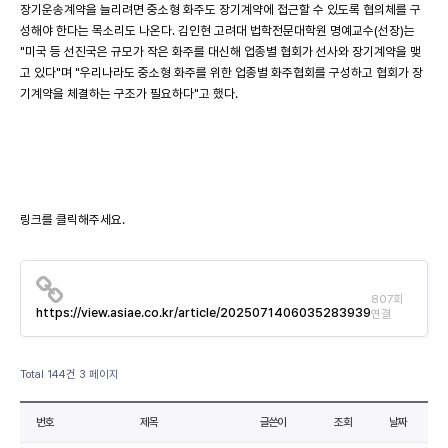
장기운송계약을 늘리려면 중소형 화주도 장기계약에 접근할 수 있도록 협의체를 구
성해야 한다는 목소리도 나온다. 김인현 고려대 법학전문대학원 명예교수(선장)는
"미국 등 선진국은 규모가 작은 화주를 대신해 업종별 협회가 선사와 장기계약을 맺
고 있다"며 "우리나라도 중소형 화주를 위한 업종별 화주협회를 구성하고 협회가 장
기계약을 체결하는 구조가 필요하다"고 했다.
링크를 클릭해주세요.
807회
https://view.asiae.co.kr/article/2025071406035283939
연결
Total 144건
3 페이지
번호
제목
글쓴이
조회
날짜