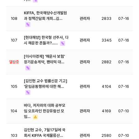
KIFFA, 한국해양수산개발원
108
과 정책간담회 개최...김…
관리자
2833
07-16
[현대해양] 한국형 선주사, 다
107
관리자
3345
07-16
시 해운판 흔들까?...…
[아시아경제] '해운사 보험'
열람중
장기운송계약, 팬데믹 대…
관리자
2882
07-16
[김인현 교수 법률신문 기고]
105
'운임공동행위에 대한 해…
관리자
4104
07-16
바다, 저자와의 대화 공부모
104
임 오프라인 한강유람선 모
관리자
4169
07-10
임…
김인현 교수, 7월17일에 국
103
회서 KIFFA 국제물류산…
관리자
2580
07-10