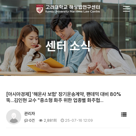
센터 소식
[아시아경제] '해운사 보험' 장기운송계약, 팬데믹 대비 80%
뚝...김인현 교수 "중소형 화주 위한 업종별 화주협…
관리자
0건
2,881회
25-07-16 12:09