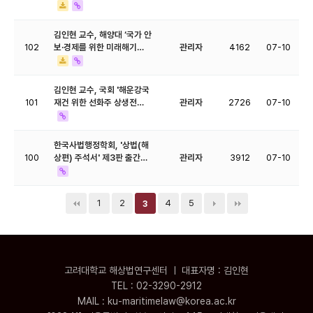
김인현 교수, 해양대 ‘국가 안
102
보·경제를 위한 미래해기…
관리자
4162
07-10
김인현 교수, 국회 '해운강국
101
재건 위한 선화주 상생전…
관리자
2726
07-10
한국사법행정학회, '상법(해
100
상편) 주석서' 제3판 출간…
관리자
3912
07-10
1
2
4
5
3
고려대학교 해상법연구센터 ㅣ 대표자명 : 김인현
TEL : 02-3290-2912
MAIL : ku-maritimelaw@korea.ac.kr