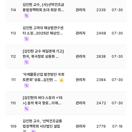
김인현 교수, (사)선박건조금
114
융법정책학회 초대 회장 취…
관리자
2339
07-30
김인현 고려대 해상법연구센
113
터 소장...2025년 해상안…
관리자
2468
07-30
[김인현 교수 매일경제 기고]
112
한국, 북극항로 상용화 …
관리자
2838
07-30
'국제물류산업 발전방안 국회
111
토론회' 성료...김인현 …
관리자
2384
07-30
[김인현의 바다 스토리 <15
110
>] 꿈의 북극 항로…이제…
관리자
2472
07-30
김인현 교수, '선박건조금융
109
법정책학회 사단법인 설립
관리자
2776
07-16
기…