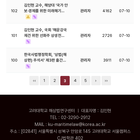
김인현 교수, 해양대 ‘국가 안
102
보·경제를 위한 미래해기…
관리자
4162
07-10
김인현 교수, 국회 '해운강국
101
재건 위한 선화주 상생전…
관리자
2726
07-10
한국사법행정학회, '상법(해
100
상편) 주석서' 제3판 출간…
관리자
3911
07-10
1
2
4
5
3
고려대학교 해상법연구센터 ㅣ 대표자명 : 김인현
TEL : 02-3290-2912
MAIL : ku-maritimelaw@korea.ac.kr
주소 : [02841] 서울특별시 성북구 안암로 145 고려대학교 서울캠퍼스
CJ법학관 402