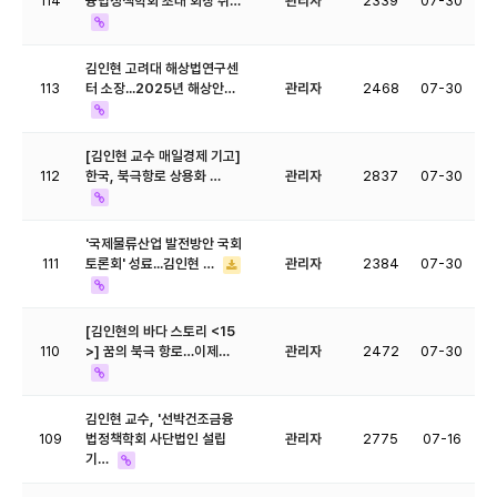
114
융법정책학회 초대 회장 취…
관리자
2339
07-30
김인현 고려대 해상법연구센
113
터 소장...2025년 해상안…
관리자
2468
07-30
[김인현 교수 매일경제 기고]
112
한국, 북극항로 상용화 …
관리자
2837
07-30
'국제물류산업 발전방안 국회
111
토론회' 성료...김인현 …
관리자
2384
07-30
[김인현의 바다 스토리 <15
110
>] 꿈의 북극 항로…이제…
관리자
2472
07-30
김인현 교수, '선박건조금융
109
법정책학회 사단법인 설립
관리자
2775
07-16
기…