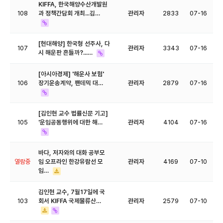
KIFFA, 한국해양수산개발원
108
과 정책간담회 개최...김…
관리자
2833
07-16
[현대해양] 한국형 선주사, 다
107
관리자
3343
07-16
시 해운판 흔들까?...…
[아시아경제] '해운사 보험'
106
장기운송계약, 팬데믹 대…
관리자
2879
07-16
[김인현 교수 법률신문 기고]
105
'운임공동행위에 대한 해…
관리자
4104
07-16
바다, 저자와의 대화 공부모
열람중
임 오프라인 한강유람선 모
관리자
4169
07-10
임…
김인현 교수, 7월17일에 국
103
회서 KIFFA 국제물류산…
관리자
2579
07-10