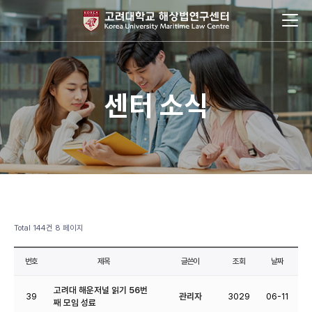
센터 소식
Total 144건
8 페이지
번호
제목
글쓴이
조회
날짜
고려대 해운저널 읽기 56번
39
관리자
3029
06-11
째 모임 성료