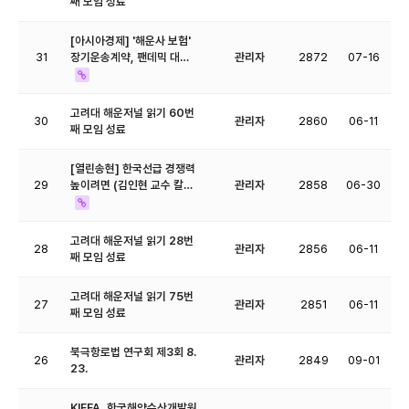
째 모임 성료
[아시아경제] '해운사 보험'
31
장기운송계약, 팬데믹 대…
관리자
2872
07-16
고려대 해운저널 읽기 60번
30
관리자
2860
06-11
째 모임 성료
[열린송현] 한국선급 경쟁력
29
높이려면 (김인현 교수 칼…
관리자
2858
06-30
고려대 해운저널 읽기 28번
28
관리자
2856
06-11
째 모임 성료
고려대 해운저널 읽기 75번
27
관리자
2851
06-11
째 모임 성료
북극항로법 연구회 제3회 8.
26
관리자
2849
09-01
23.
KIFFA, 한국해양수산개발원