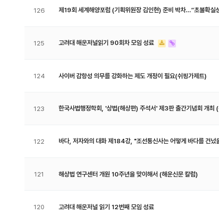
제19회 세계해양포럼 (기획위원장 김인현) 준비 박차…“초불확실성
126
고려대 해운저널읽기 90회차 모임 성료
125
124
사이버 감항성 의무를 강화하는 제도 개정이 필요(쉬핑가제트)
한국사법행정학회, '상법(해상편) 주석서' 제3판 출간기념회 개최 
123
바다, 저자와의 대화 제184강, "조선통신사는 어떻게 바다를 건넜
122
121
해상법 연구센터 개원 10주년을 맞이해서 (해운신문 칼럼)
120
고려대 해운저널 읽기 12번째 모임 성료