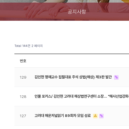
공지사항
Total 144건
2 페이지
번호
김인현 명예교수 집필대표 주석 상법(해상) 제3판 발간
129
인물 포커스/ 김인현 고려대 해상법연구센터 소장... "해사산업강
128
고려대 해운저널읽기 89회차 모임 성료
127