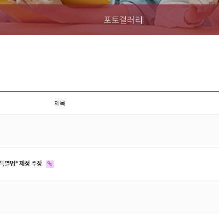
포토갤러리
제목
화특별법" 제정 주장