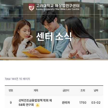
센터 소식
Total 144건
10 페이지
번호
제목
글쓴이
조회
날짜
선박건조금융법정책 학회 제
9
관리자
1750
03-02
58회 연구회