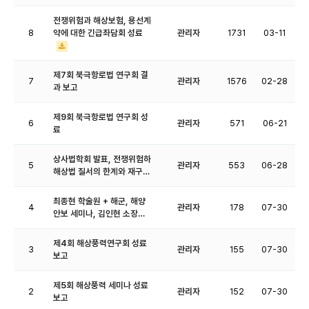
전쟁위험과 해상보험, 용선계
8
약에 대한 긴급좌담회 성료
관리자
1731
03-11
제7회 북극항로법 연구회 결
7
관리자
1576
02-28
과 보고
제9회 북극항로법 연구회 성
6
관리자
571
06-21
료
상사법학회 발표, 전쟁위험하
5
관리자
553
06-28
해상법 질서의 한계와 재구…
최종현 학술원 + 해군, 해양
4
관리자
178
07-30
안보 세미나, 김인현 소장…
제4회 해상풍력연구회 성료
3
관리자
155
07-30
보고
제5회 해상풍력 세미나 성료
2
관리자
152
07-30
보고