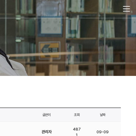
글쓴이
조회
날짜
487
관리자
09-09
1