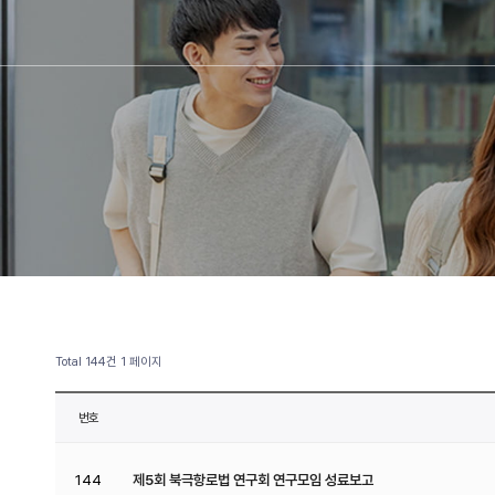
Total 144건
1 페이지
번호
144
제5회 북극항로법 연구회 연구모임 성료보고