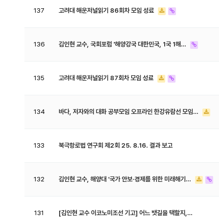
137
고려대 해운저널읽기 86회차 모임 성료
136
김인현 교수, 국회포럼 '해양강국 대한민국, 1국 1해…
135
고려대 해운저널읽기 87회차 모임 성료
134
바다, 저자와의 대화 공부모임 오프라인 한강유람선 모임…
133
북극항로법 연구회 제2회 25. 8.16. 결과 보고
132
김인현 교수, 해양대 ‘국가 안보·경제를 위한 미래해기…
131
[김인현 교수 이코노미조선 기고] 어느 뱃길을 택할지,…