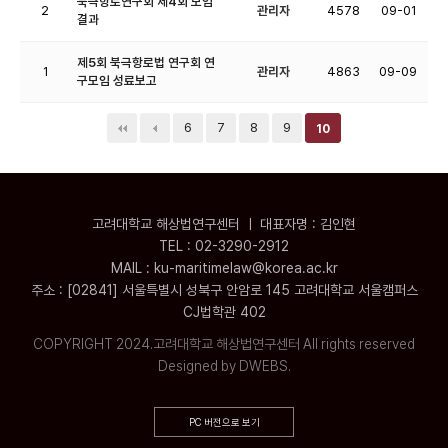
북극항로연구회 제4회 모임
2
관리자
4578
09-01
결과
제5회 북극항로법 연구회 연
1
관리자
4863
09-09
구모임 성료보고
6
7
8
9
10
고려대학교 해상법연구센터 ㅣ 대표자명 : 김인현
TEL : 02-3290-2912
MAIL : ku-maritimelaw@korea.ac.kr
주소 : [02841] 서울특별시 성북구 안암로 145 고려대학교 서울캠퍼스
CJ법학관 402
COPYRIGHT 2024.고려대학교 해상법연구센터 All rights reserved
Designed by DWEBS.
PC 버전으로 보기