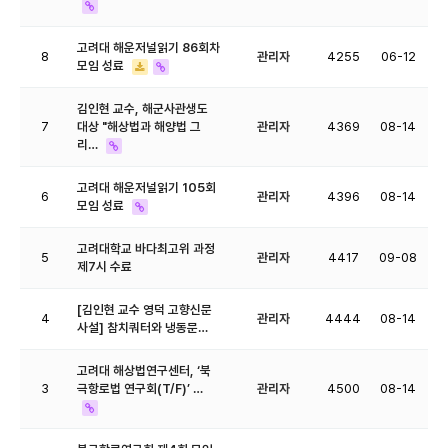
고려대 해운저널읽기 86회차
8
관리자
4255
06-12
모임 성료
김인현 교수, 해군사관생도
7
대상 "해상법과 해양법 그
관리자
4369
08-14
리…
고려대 해운저널읽기 105회
6
관리자
4396
08-14
모임 성료
고려대학교 바다최고위 과정
5
관리자
4417
09-08
제7시 수료
[​김인현 교수 영덕 고향신문
4
관리자
4444
08-14
사설] 참치쿼터와 냉동문…
고려대 해상법연구센터, ‘북
3
극항로법 연구회(T/F)’ …
관리자
4500
08-14