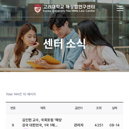
센터 소식
Total 144건
10 페이지
번호
제목
글쓴이
조회
날짜
김인현 교수, 국회포럼 '해양
9
강국 대한민국, 1국 1해…
관리자
4251
08-14