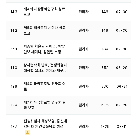
제4회 해상풍력연구회 성료
143
관리자
146
07-30
보고
제5회 해상풍력 세미나 성료
142
관리자
149
07-30
보고
최종현 학술원 + 해군, 해양
141
관리자
168
07-30
안보 세미나, 김인현 소장…
상사법학회 발표, 전쟁위험하
140
관리자
552
06-28
해상법 질서의 한계와 재구…
제9회 북극항로법 연구회 성
139
관리자
570
06-21
료
제7회 북극항로법 연구회 결
138
관리자
1573
02-28
과 보고
전쟁위험과 해상보험, 용선계
137
약에 대한 긴급좌담회 성료
관리자
1729
03-11