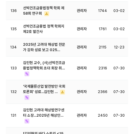
선박건조금융법정책 학회 제
136
관리자
1744
03-02
58회 연구회
선박건조금융법 정책 학회지
135
관리자
1761
03-02
제2호 발간사
2025년 고려대 해상법 전문
134
관리자
2115
12-23
가 강좌 성료 보고 025…
김인현 교수, (사)선박건조금
133
융법정책학회 초대 회장 취…
관리자
2316
07-30
'국제물류산업 발전방안 국회
132
토론회' 성료...김인현 …
관리자
2366
07-30
김인현 고려대 해상법연구센
131
터 소장...2025년 해상안…
관리자
2450
07-30
[김인현의 바다 스토리 <15