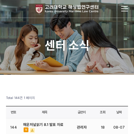
센터 소식
Total 144건
1 페이지
번호
제목
글쓴이
조회
날짜
해운저널읽기 8.1 발표 자료
144
관리자
18
08-07
N