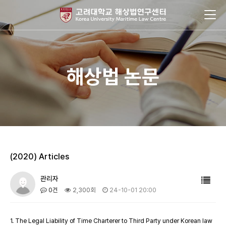
해상법 논문
(2020) Articles
관리자
0건
2,300회
24-10-01 20:00
1. The Legal Liability of Time Charterer to Third Party under Korean law