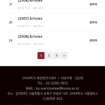
(2008) Articles
31
관리자
24.10.01
1584
(2007) Articles
30
관리자
24.10.01
1514
(2006) Articles
29
관리자
24.10.01
1436
2
3
1
고려대학교 해상법연구센터 ㅣ 대표자명 : 김인현
TEL : 02-3290-2912
MAIL : ku-maritimelaw@korea.ac.kr
주소 : [02841] 서울특별시 성북구 안암로 145 고려대학교 서울캠퍼스
CJ법학관 402