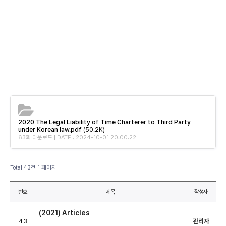
2020 The Legal Liability of Time Charterer to Third Party
under Korean law.pdf
(50.2K)
63회 다운로드 | DATE : 2024-10-01 20:00:22
Total 43건
1 페이지
번호
제목
작성자
(2021) Articles
43
관리자