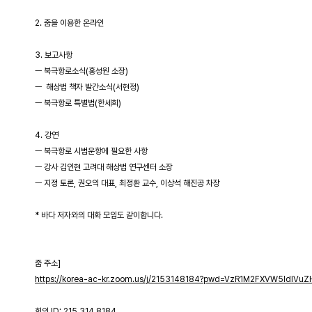
2. 줌을 이용한 온라인
3. 보고사항
ㅡ 북극항로소식(홍성원 소장)
ㅡ 해상법 책자 발간소식(서현정)
ㅡ 북극항로 특별법(한세희)
4. 강연
ㅡ 북극항로 시범운항에 필요한 사항
ㅡ 강사 김인현 고려대 해상법 연구센터 소장
ㅡ 지정 토론, 권오익 대표, 최정환 교수, 이상석 해진공 차장
* 바다 저자와의 대화 모임도 같이합니다.
줌 주소]
https://korea-ac-kr.zoom.us/j/2153148184?pwd=VzR1M2FXVW5ldl
회의 ID: 215 314 8184