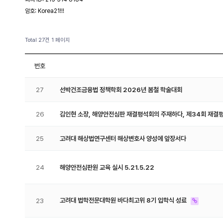
암호: Korea21!!!
Total 27건
1 페이지
번호
27
선박건조금융법 정책학회 2026년 봄철 학술대회
26
김인현 소장, 해양안전심판 재결평석회의 주재하다, 제34회 재결
25
고려대 해상법연구센터 해상변호사 양성에 앞장서다
24
해양안전심판원 교육 실시 5.21.5.22
고려대 법학전문대학원 바다최고위 8기 입학식 성료
23