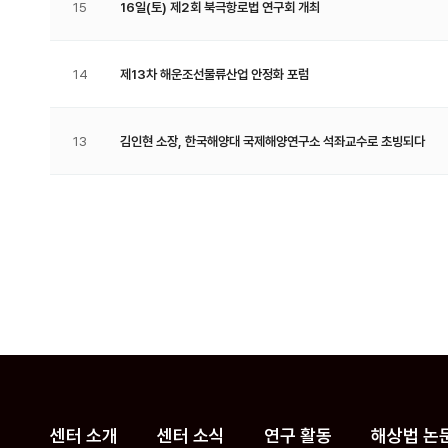
15
16일(토) 제2회 북극항로법 연구회 개최
14
제13차 해운조선물류산업 안정화 포럼
13
김인현 소장, 한국해양대 국제해양연구소 석좌교수로 초빙되다
맨끝
센터 소개
센터 소식
연구 활동
해상법 논