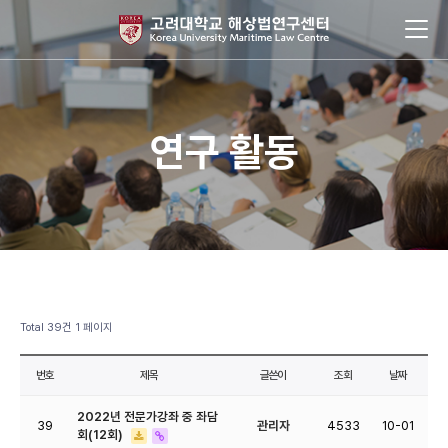
연구 활동
Total 39건
1 페이지
번호
제목
글쓴이
조회
날짜
2022년 전문가강좌 중 좌담
39
관리자
4533
10-01
회(12회)