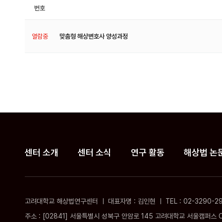
번호
열람중
맞춤형 해상변호사 양성과정
센터 소개
센터 소식
연구 활동
해상법 논
고려대학교 해상법연구센터 ㅣ 대표자명 : 김인현 ㅣ TEL : 02-3290-2912 ㅣ
주소 : [02841] 서울특별시 성북구 안암로 145 고려대학교 서울캠퍼스 