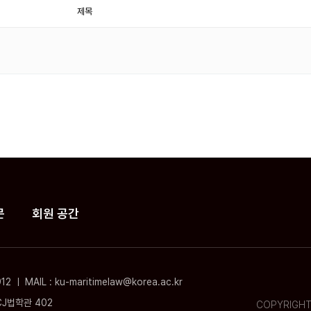
제목
문
회원 공간
 MAIL : ku-maritimelaw@korea.ac.kr
CJ법학관 402
COPYRIGHT