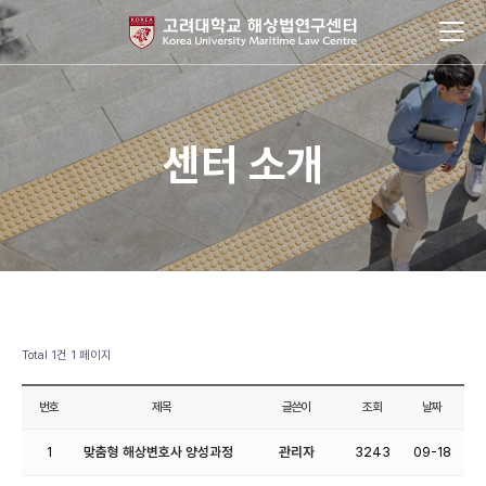
센터 소개
Total 1건
1 페이지
번호
제목
글쓴이
조회
날짜
1
맞춤형 해상변호사 양성과정
관리자
3243
09-18